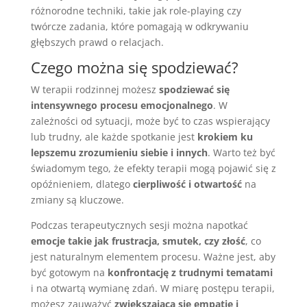
różnorodne techniki, takie jak role-playing czy
twórcze zadania, które pomagają w odkrywaniu
głębszych prawd o relacjach.
Czego można się spodziewać?
W terapii rodzinnej możesz
spodziewać się
intensywnego procesu emocjonalnego
. W
zależności od sytuacji, może być to czas wspierający
lub trudny, ale każde spotkanie jest
krokiem ku
lepszemu zrozumieniu siebie i innych
. Warto też być
świadomym tego, że efekty terapii mogą pojawić się z
opóźnieniem, dlatego
cierpliwość i otwartość
na
zmiany są kluczowe.
Podczas terapeutycznych sesji można napotkać
emocje takie jak frustracja, smutek, czy złość
, co
jest naturalnym elementem procesu. Ważne jest, aby
być gotowym na
konfrontację z trudnymi tematami
i na otwartą wymianę zdań. W miarę postępu terapii,
możesz zauważyć
zwiększającą się empatię i