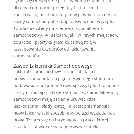
życie często związane jest z tymi pojazdami. I choć
dbamy o regularne przeglądy techniczne i
konserwację mechaniczną, to w pewnym momencie
każdy samochód potrzebuje odświeżenia wyglądu.
To właśnie wtedy na scenę wkracza lakiernik
samochodowy. W Kielcach, jak i w innych miejscach,
edukacja i praktyka grają kluczową rolę w
kształtowaniu ekspertów od lakierowania
samochodów.
Zawód Lakiernika Samochodowego
Lakiernik samochodowy to specjalista od
przywracania auta do jego pierwotnego stanu lub
nadawania mu zupełnie nowego wyglądu. Pracując z
różnymi rodzajami lakierów i narzędziami, lakiernicy
samochodowi mają zadanie usuwać rdzę,
uszkodzenia i ślady korozji, a następnie nanosić
nowy lakier w taki sposób, aby pojazd wyglądał jak
nowy. To precyzyjna i wymagająca praca, której
rezultat jest widoczny na pierwszy rzut oka.